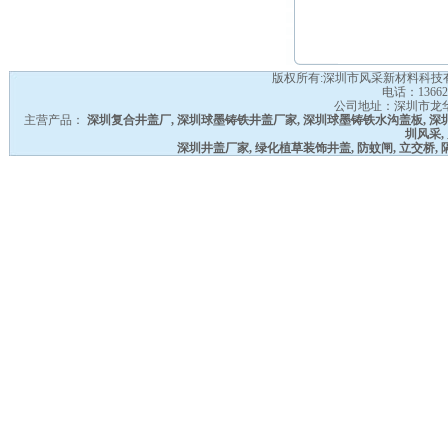
版权所有:深圳市风采新材料科技
电话：
1366
公司地址：深圳市龙
主营产品：
深圳复合井盖厂
,
深圳球墨铸铁井盖厂家
,
深圳球墨铸铁水沟盖板
,
深
圳风采
,
深圳井盖厂家
,
绿化植草装饰井盖
,
防蚊闸
,
立交桥
,