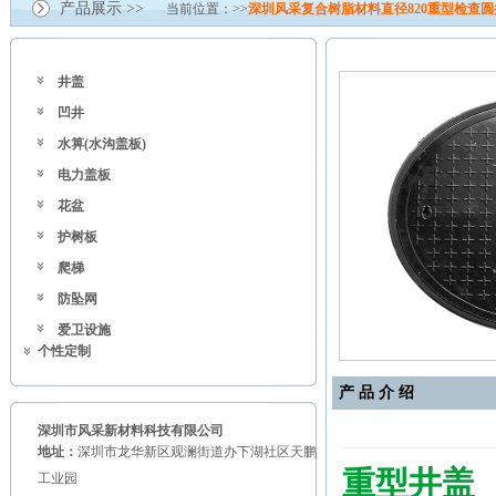
产品展示 >>
当前位置：>>
深圳风采复合树脂材料直径820重型检查圆
井盖
凹井
水箅(水沟盖板)
电力盖板
花盆
护树板
爬梯
防坠网
爱卫设施
个性定制
产 品 介 绍
深圳市风采新材料科技有限公司
地址：
深圳市龙华新区观澜街道办下湖社区天鹏
重型井盖
工业园